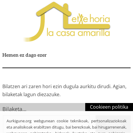
Hemen ez dago ezer
Bilatzen ari zaren hori ezin dugula aurkitu dirudi. Agian,
bilaketak lagun diezazuke.
Cookieen politika
Bilaketa…
Aurkigune.org webgunean cookie teknikoak, pertsonalizaziokoak
eta analisikoak erabiltzen ditugu, bai berezkoak, bai hirugarrenenak,