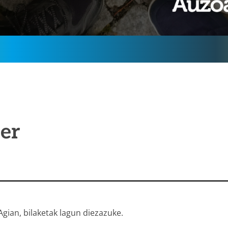
er
 Agian, bilaketak lagun diezazuke.