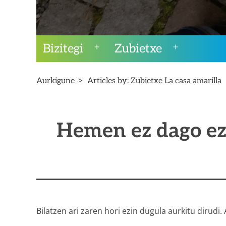
Aurkigune
Bizitegi
Zubietxe
Ireki
Ireki
ezazu
ezazu
menua
menua
Aurkigune
Articles by: Zubietxe La casa amarilla
Hemen ez dago ez
Bilatzen ari zaren hori ezin dugula aurkitu dirudi.